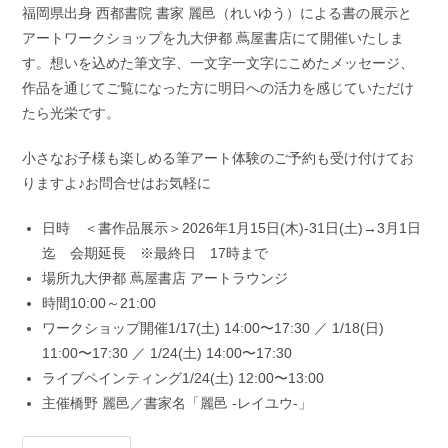
福岡県出身 西都書院 書家 麗邑（れいゆう）による書の展示と
アートワークショップを九大伊都 蔦屋書店にて開催いたしま
す。想いを込めた筆文字、一文字一文字にこめたメッセージ、
作品を通じてご覧になった方に明日への活力を感じていただけ
たら光栄です。
小さなお子様も楽しめる筆アート体験のご予約も受け付けてお
りますよ♪お問合せはお気軽に
日時 ＜書作品展示＞2026年1月15日(木)-31日(土)→3月1日
迄 会期延長 ※最終日 17時まで
場所九大伊都 蔦屋書店 アートラウンジ
時間10:00～21:00
ワークショップ開催1/17(土) 14:00〜17:30 ／ 1/18(日)
11:00〜17:30 ／ 1/24(土) 14:00〜17:30
ライブペインティング1/24(土) 12:00〜13:00
主催橋野 麗邑／書家名「麗邑 -レイユウ-」